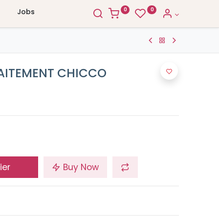
0
0
Jobs
LAITEMENT CHICCO
ier
Buy Now