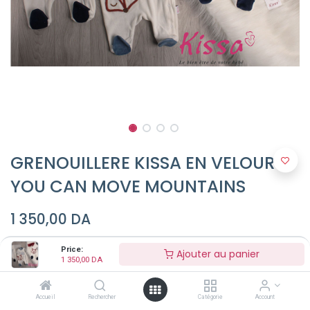
GRENOUILLERE KISSA EN VELOURS
YOU CAN MOVE MOUNTAINS
1 350,00
DA
Price:
Ajouter au panier
1 350,00
DA
Couleur (Optionel)
Accueil
Rechercher
Catégorie
Account