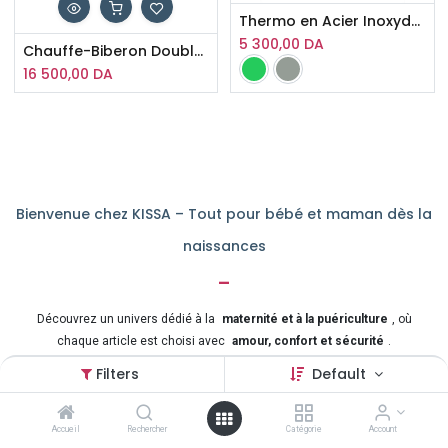
Thermo en Acier Inoxydable 500 ml Flora Kikka Boo
5 300,00
DA
Chauffe-Biberon Double 4 en 1 Handy Kikka Boo
16 500,00
DA
Bienvenue chez KISSA – Tout pour bébé et maman dès la
naissances
-
Découvrez un univers dédié à la
maternité et à la puériculture
, où
chaque article est choisi avec
amour, confort et sécurité
.
Du
trousseau de naissance
aux
accessoires de soin
, en passant par
Filters
Default
les
vêtements doux pour bébé
et les
indispensables pour maman
,
nous vous accompagnons à chaque étape de cette belle aventure.
Accueil
Rechercher
Catégorie
Account