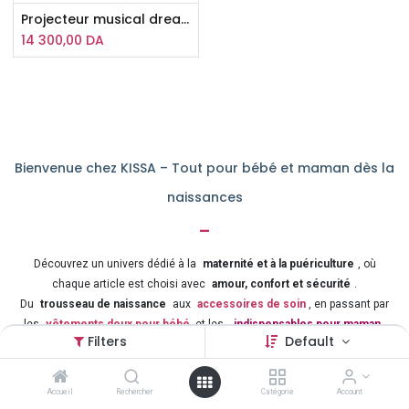
Projecteur musical dreamcube magical Miniland
14 300,00
DA
Bienvenue chez KISSA – Tout pour bébé et maman dès la
naissances
-
Découvrez un univers dédié à la
maternité et à la puériculture
, où
chaque article est choisi avec
amour, confort et sécurité
.
Du
trousseau de naissance
aux
accessoires de soin
, en passant par
les
vêtements doux pour bébé
et les
indispensables pour maman
,
Filters
Default
nous vous accompagnons à chaque étape de cette belle aventure.
Chez
KISSA
, notre mission est d’offrir aux parents des
produits de
Accueil
Rechercher
Catégorie
Account
qualité
, pratiques et adaptés à la vie quotidienne.