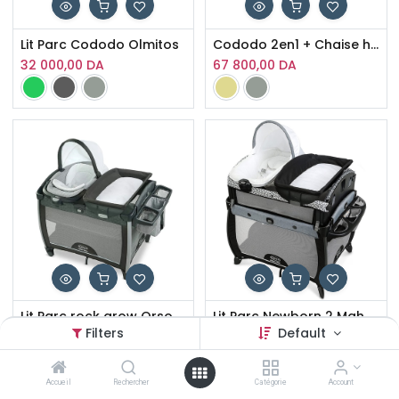
Lit Parc Cododo Olmitos
Cododo 2en1 + Chaise haute Sleat Me Kikka Boo
32 000,00
DA
67 800,00
DA
Lit Parc rock grow Orson GRACO
Lit Parc Newborn 2 Mahan GRACO
Filters
Default
47 200,00
DA
55 900,00
DA
Accueil
Rechercher
Catégorie
Account