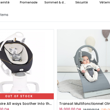
ernité
Promenade
Sommeil & détente
Sécurité
Vêtem
 items
OUT OF STOCK
Balançoire All ways Soother Into the wild GRACO
Transat Multifonctionnel Ol
00
DA
16 000,00
DA
19 500,00
DA
(18% O