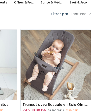
ents
Offres & Promotions
Santé & Médical
Éveil & Jeux
maxi cos
Filtrer par:
Featured
mitos
Transat avec Bascule en Bois Olmitos
24 900,00
DA
FF)
29 500,00
DA
(16% OFF)