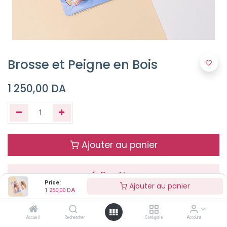
Brosse et Peigne en Bois
1 250,00
DA
Ajouter au panier
Buy Now
Price:
Ajouter au panier
1 250,00
DA
Terms and Conditions
Accueil
Rechercher
Catégorie
Account