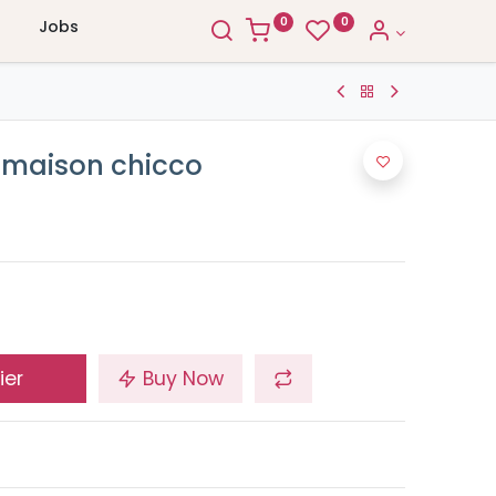
0
0
Jobs
 maison chicco
ier
Buy Now