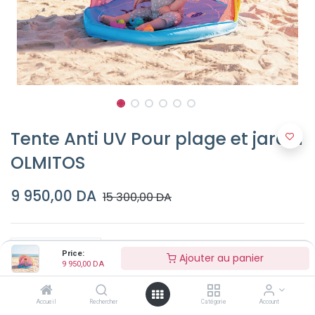
Tente Anti UV Pour plage et jardin
OLMITOS
9 950,00
DA
15 300,00
DA
Price:
Ajouter au panier
9 950,00
DA
Ajouter au panier
Accueil
Rechercher
Catégorie
Account