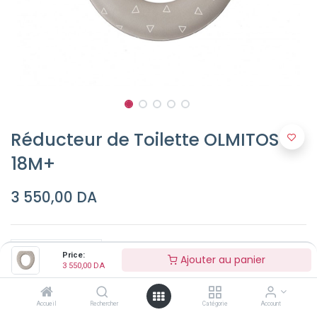
Réducteur de Toilette OLMITOS
18M+
3 550,00
DA
Price:
Ajouter au panier
3 550,00
DA
Ajouter au panier
Accueil
Rechercher
Catégorie
Account