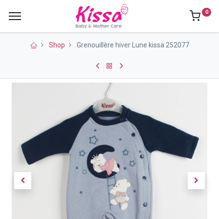
0
Shop
Grenouillère hiver Lune kissa 252077