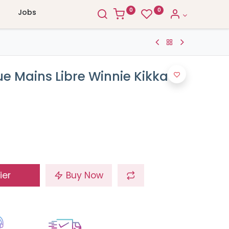
0
0
Jobs
que Mains Libre Winnie Kikka
ier
Buy Now