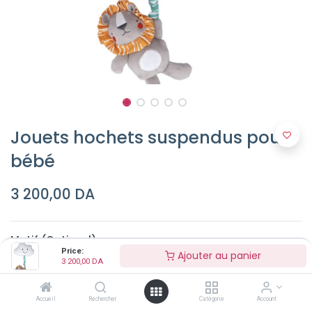
Jouets hochets suspendus pour
bébé
3 200,00
DA
Motif (Optionel)
Price:
Ajouter au panier
Etoile
3 200,00
DA
nuage
arc en ciel
Accueil
Rechercher
Catégorie
Account