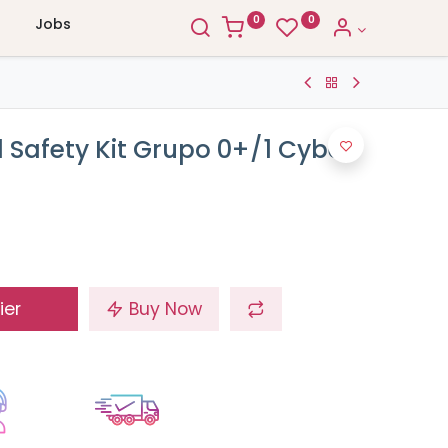
0
0
Jobs
1 Safety Kit Grupo 0+/1 Cybex
ier
Buy Now