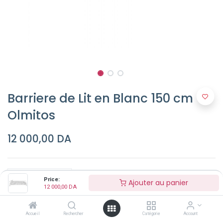
Barriere de Lit en Blanc 150 cm
Olmitos
12 000,00
DA
Price:
Ajouter au panier
12 000,00
DA
Ajouter au panier
Accueil
Rechercher
Catégorie
Account