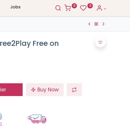
0
0
Jobs
Free2Play Free on
ier
Buy Now