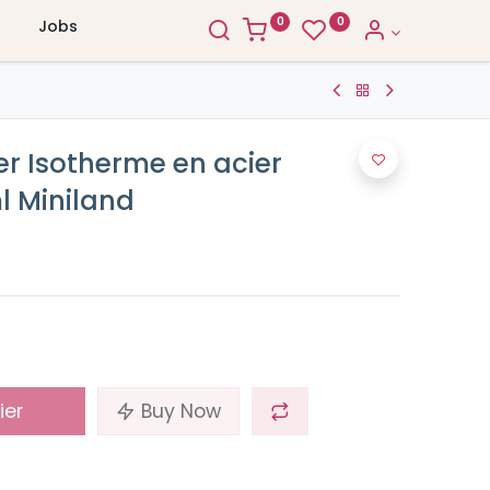
0
0
Jobs
r Isotherme en acier
l Miniland
ier
Buy Now