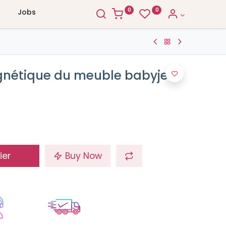
0
0
Jobs
gnétique du meuble babyjem
ier
Buy Now