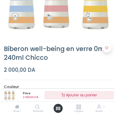
Biberon well-being en verre 0m+
240ml Chicco
2 000,00
DA
Couleur
Price:
Ajouter au panier
2 000,00
DA
Accueil
Rechercher
Catégorie
Account