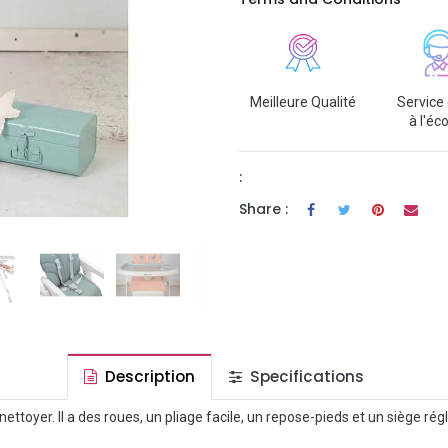
Meilleure Qualité
Service 
à l'éc
:
Share :
Description
Specifications
ettoyer. Il a des roues, un pliage facile, un repose-pieds et un siège ré