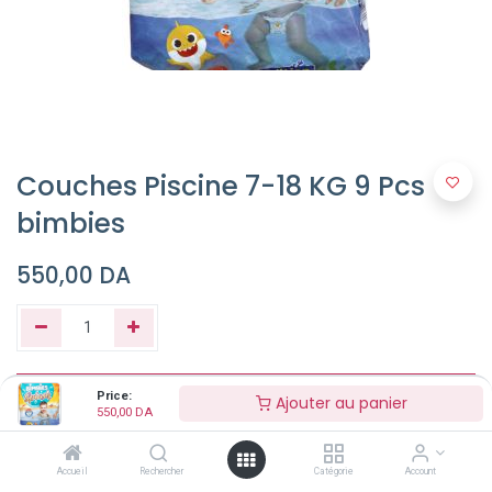
Couches Piscine 7-18 KG 9 Pcs
bimbies
550,00
DA
Ajouter au panier
Price:
Ajouter au panier
550,00
DA
Buy Now
Accueil
Rechercher
Catégorie
Account