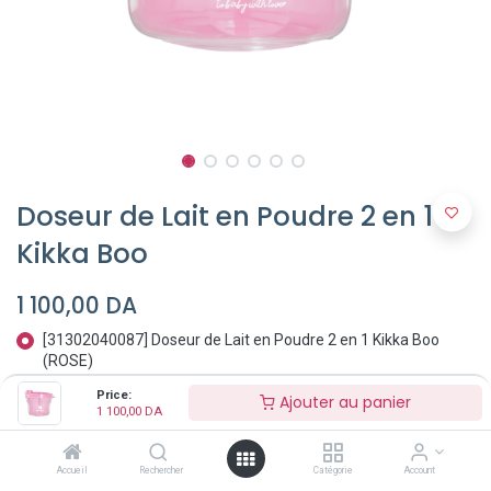
Doseur de Lait en Poudre 2 en 1
Kikka Boo
1 100,00
DA
[31302040087] Doseur de Lait en Poudre 2 en 1 Kikka Boo
(ROSE)
[31302040088] Doseur de Lait en Poudre 2 en 1 Kikka Boo
Price:
Ajouter au panier
(Bleu)
1 100,00
DA
[31302040117] Doseur de Lait en Poudre 2 en 1 Kikka Boo
(Vert)
Accueil
Rechercher
Catégorie
Account
[31302040125] Doseur de Lait en Poudre 2 en 1 Kikka Boo