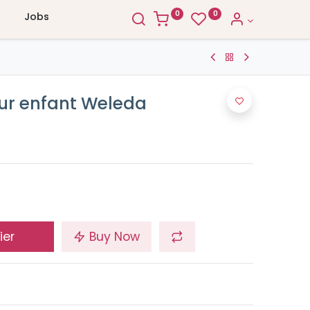
0
0
Jobs
our enfant Weleda
ier
Buy Now