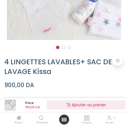
4 LINGETTES LAVABLES+ SAC DE
LAVAGE Kissa
900,00
DA
Modèle (Optionel)
Price:
Ajouter au panier
900,00
DA
Accueil
Rechercher
Catégorie
Account