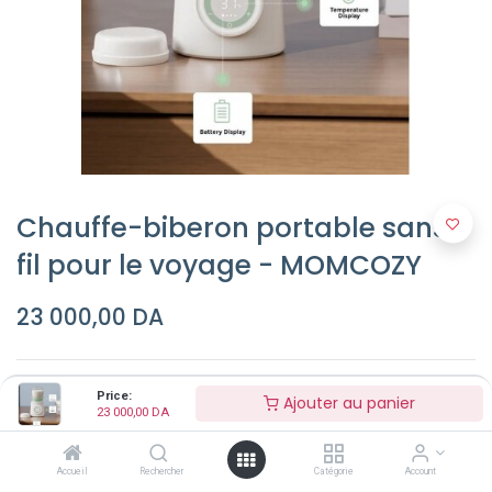
Chauffe-biberon portable sans
fil pour le voyage - MOMCOZY
23 000,00
DA
Price:
Ajouter au panier
23 000,00
DA
Ajouter au panier
Accueil
Rechercher
Catégorie
Account