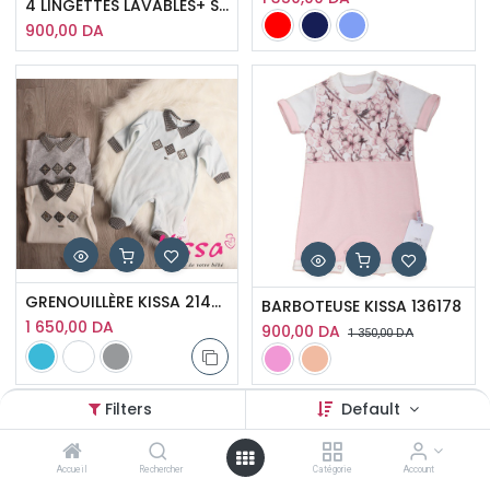
4 LINGETTES LAVABLES+ SAC DE LAVAGE Kissa
900,00
DA
GRENOUILLÈRE KISSA 214057 G
BARBOTEUSE KISSA 136178
1 650,00
DA
900,00
DA
1 350,00
DA
Filters
Default
Accueil
Rechercher
Catégorie
Account