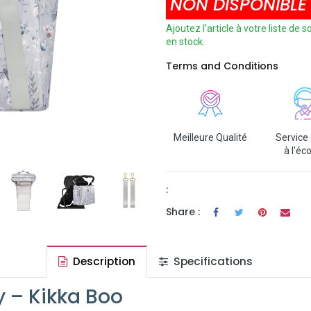
NON DISPONIBLE
Ajoutez l'article à votre liste de
en stock.
Terms and Conditions
Meilleure Qualité
Service 
à l'éc
:
Share :
Description
Specifications
 – Kikka Boo