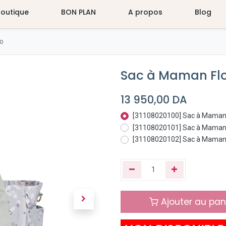
Boutique
BON PLAN
A propos
Blog
o
Sac à Maman Fl
13 950,00
DA
[31108020100] Sac à Maman F
[31108020101] Sac à Maman 
[31108020102] Sac à Maman F
Ajouter au pan