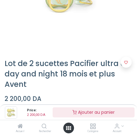
Lot de 2 sucettes Pacifier ultra air
day and night 18 mois et plus
Avent
2 200,00
DA
Price:
Ajouter au panier
2 200,00
DA
Ajouter au panier
Accueil
Rechercher
Catégorie
Account