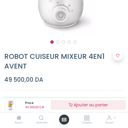
ROBOT CUISEUR MIXEUR 4EN1
AVENT
49 500,00
DA
Price:
Ajouter au panier
49 500,00
DA
Ajouter au panier
Accueil
Rechercher
Catégorie
Account