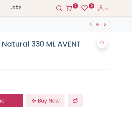
0
0
Jobs
s Natural 330 ML AVENT
ier
Buy Now