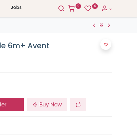
0
0
Jobs
lle 6m+ Avent
ier
Buy Now