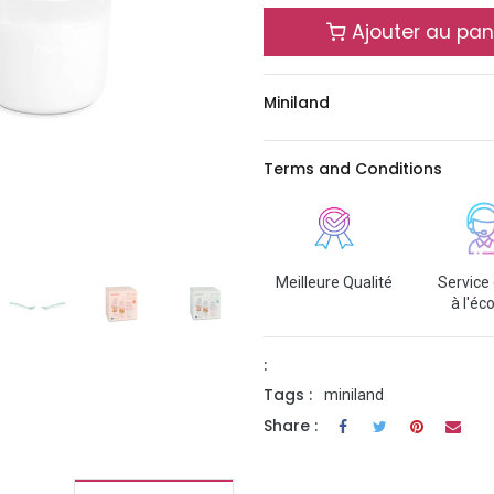
Ajouter au pan
Miniland
Terms and Conditions
Meilleure Qualité
Service 
à l'éc
:
Tags :
miniland
Share :