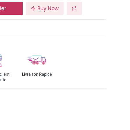
ier
Buy Now
client
Livraison Rapide
oute