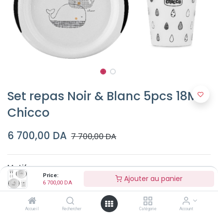
Set repas Noir & Blanc 5pcs 18M+
Chicco
6 700,00
DA
7 700,00
DA
Motif
Price:
Ajouter au panier
6 700,00
DA
poisson
planète
Accueil
Rechercher
Catégorie
Account