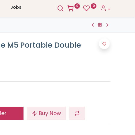
0
0
Jobs
que M5 Portable Double
ier
Buy Now