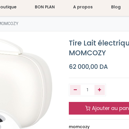
Boutique
BON PLAN
A propos
Blog
le MOMCOZY
Tire Lait électri
MOMCOZY
62 000,00
DA
Ajouter au pan
momcozy