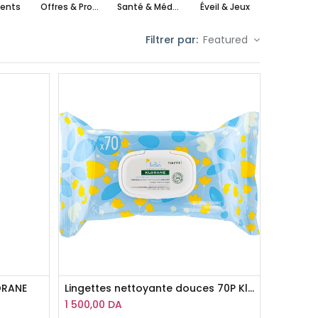
ents
Offres & Promotions
Santé & Médical
Éveil & Jeux
maxi cos
Filtrer par:
Featured
ORANE
Lingettes nettoyante douces 70P Klorane
1 500,00
DA