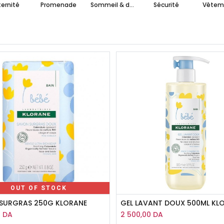
ernité
Promenade
Sommeil & détente
Sécurité
Vêtem
OUT OF STOCK
SURGRAS 250G KLORANE
GEL LAVANT DOUX 500ML KL
0
DA
2 500,00
DA