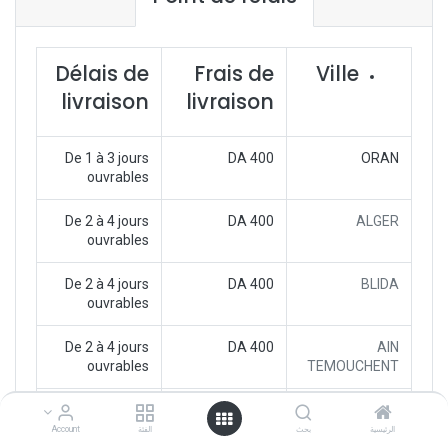
Délais de
Frais de
Ville
livraison​
livraison​
De 1 à 3 jours
400 DA
ORAN
ouvrables
De 2 à 4 jours
400 DA
ALGER
ouvrables
De 2 à 4 jours
400 DA
BLIDA
ouvrables
De 2 à 4 jours
400 DA
AIN
ouvrables
TEMOUCHENT
De 2 à 4 jours
400 DA
MOSTAGANEM
ouvrables
الرئيسية
بحث
الفئة
Account