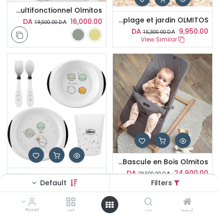
Transat Multifonctionnel Olmitos
Tente Anti UV Pour plage et jardin OLMITOS
DA
16,000.00
19,500.00
DA
DA
9,950.00
15,300.00
DA
View Similar
Transat avec Bascule en Bois Olmitos
DA
24,900.00
29,500.00
DA
Set repas Noir & Blanc Planètes 5pcs 18M+ Chicco
Default
Filters
DA
6,700.00
7,700.00
DA
الرئيسية
بحث
الفئة
Account