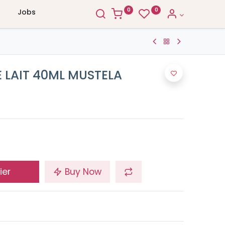
0
0
Jobs
 LAIT 40ML MUSTELA
ier
Buy Now