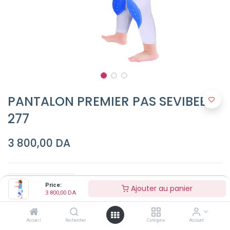
PANTALON PREMIER PAS SEVIBEBE
277
3 800,00
DA
Price:
Ajouter au panier
3 800,00
DA
Ajouter au panier
Accueil
Rechercher
Catégorie
Account