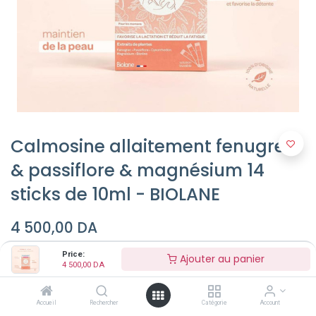
Calmosine allaitement fenugrec
& passiflore & magnésium 14
sticks de 10ml - BIOLANE
4 500,00
DA
Price:
Ajouter au panier
4 500,00
DA
Ajouter au panier
Accueil
Rechercher
Catégorie
Account