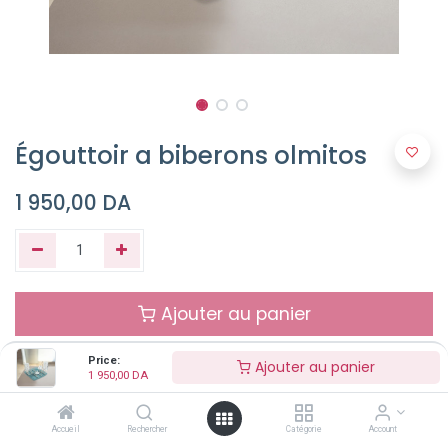
Égouttoir a biberons olmitos
1 950,00
DA
Ajouter au panier
Price:
Ajouter au panier
Buy Now
1 950,00
DA
Accueil
Rechercher
Catégorie
Account
NON DISPONIBLE