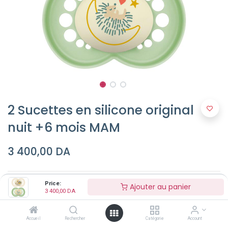
2 Sucettes en silicone original
nuit +6 mois MAM
3 400,00
DA
Couleur (Optionel)
Price:
Ajouter au panier
3 400,00
DA
Accueil
Rechercher
Catégorie
Account