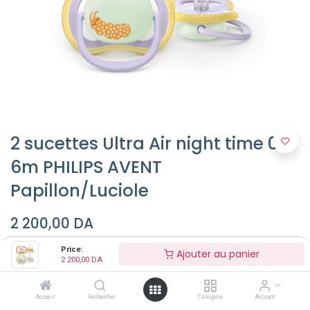
2 sucettes Ultra Air night time 0-
6m PHILIPS AVENT
Papillon/Luciole
2 200,00
DA
Price:
Ajouter au panier
2 200,00
DA
Ajouter au panier
Accueil
Rechercher
Catégorie
Account