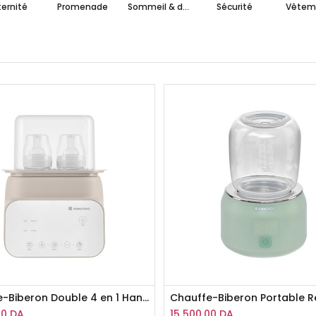
ernité
Promenade
Sommeil & détente
Sécurité
Vêtem
Chauffe-Biberon Double 4 en 1 Handy Kikka Boo
00
DA
15 500,00
DA