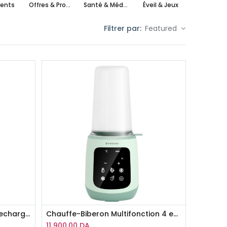
ents
Offres & Promotions
Santé & Médical
Éveil & Jeux
maxi cos
Filtrer par:
Featured
Chauffe-Biberon Portable Rechargeable Brent Kikka Boo
Chauffe-Biberon Multifonction 4 en 1 Caldo Kikka Boo
11 900,00
DA