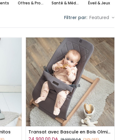
ents
Offres & Promotions
Santé & Médical
Éveil & Jeux
maxi cos
Filtrer par:
Featured
mitos
Transat avec Bascule en Bois Olmitos
24 900,00
DA
FF)
29 500,00
DA
(16% OFF)