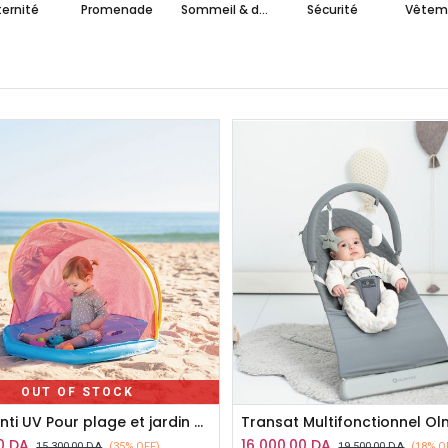
ernité
Promenade
Sommeil & détente
Sécurité
Vêtem
OUT OF STOCK
Tente Anti UV Pour plage et jardin OLMITOS
Transat Multifonctionnel Ol
0
DA
16 000,00
DA
15 300,00
DA
(35% OFF)
19 500,00
DA
(18% O