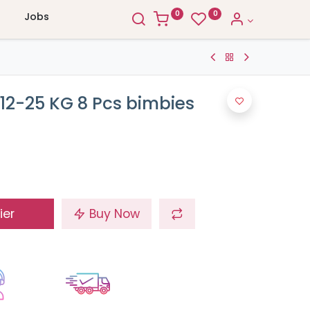
0
0
Jobs
12-25 KG 8 Pcs bimbies
ier
Buy Now