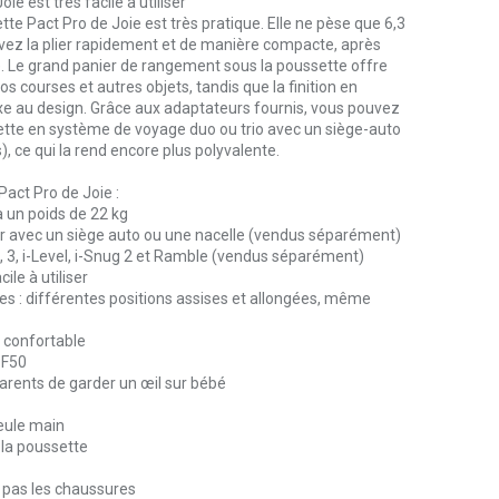
e est très facile à utiliser
te Pact Pro de Joie est très pratique. Elle ne pèse que 6,3
uvez la plier rapidement et de manière compacte, après
e. Le grand panier de rangement sous la poussette offre
 courses et autres objets, tandis que la finition en
uxe au design. Grâce aux adaptateurs fournis, vous pouvez
ette en système de voyage duo ou trio avec un siège-auto
), ce qui la rend encore plus polyvalente.
Pact Pro de Joie :
à un poids de 22 kg
r avec un siège auto ou une nacelle (vendus séparément)
, i-Level, i-Snug 2 et Ramble (vendus séparément)
le à utiliser
es : différentes positions assises et allongées, même
 confortable
PF50
parents de garder un œil sur bébé
eule main
la poussette
 pas les chaussures