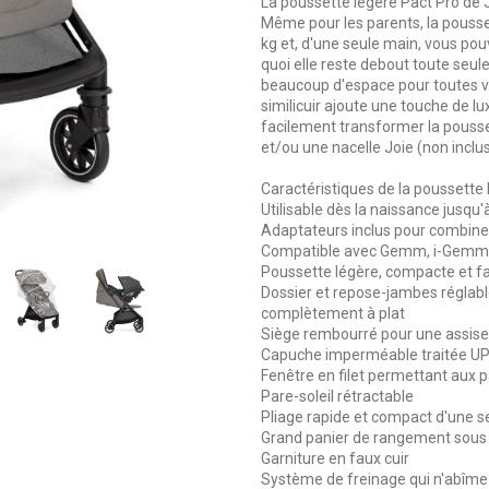
La poussette légère Pact Pro de Joi
Même pour les parents, la pousset
kg et, d'une seule main, vous po
quoi elle reste debout toute seul
beaucoup d'espace pour toutes vos
similicuir ajoute une touche de l
facilement transformer la pouss
et/ou une nacelle Joie (non inclus
Caractéristiques de la poussette 
Utilisable dès la naissance jusqu'
Adaptateurs inclus pour combine
Compatible avec Gemm, i-Gemm, 3
Poussette légère, compacte et faci
Dossier et repose-jambes réglabl
complètement à plat
Siège rembourré pour une assise
Capuche imperméable traitée U
Fenêtre en filet permettant aux 
Pare-soleil rétractable
Pliage rapide et compact d'une s
Grand panier de rangement sous 
Garniture en faux cuir
Système de freinage qui n'abîme