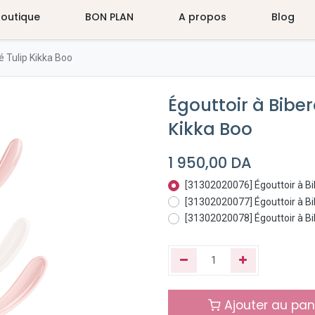
Boutique
BON PLAN
A propos
Blog
é Tulip Kikka Boo
Égouttoir à Bibe
Kikka Boo
1 950,00
DA
[31302020076] Égouttoir à Bi
[31302020077] Égouttoir à Bi
[31302020078] Égouttoir à Bi
Ajouter au pan