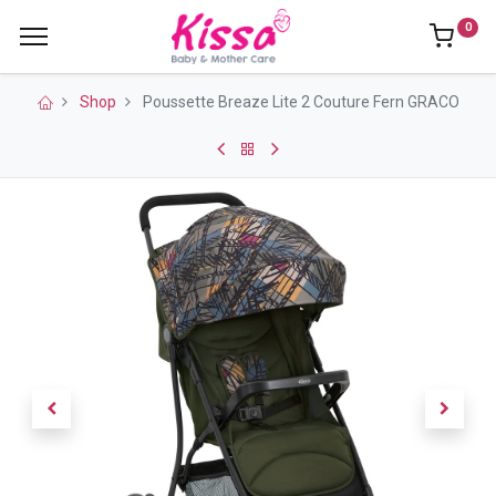
0
Shop
Poussette Breaze Lite 2 Couture Fern GRACO