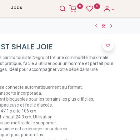
0
0
Jobs
ST SHALE JOIE
 le carrito touriste Negro offre une commodité maximale
t pratique, facile à utiliser pour un homme et parfait pour
yages. Idéal pour accompagner votre bébé dans une
a se connecte automatiquement au format.
ransporte incorporada.
t bloquables pour les terrains les plus difficiles.
acieuse et facile d'accès.
 47,1 x alto 106 cm.
1 x haut 24,3 cm. Utilisation :
us permettra de le supprimer.
e la pièce est aménagée pour dormir.
port pour pantorrillas.