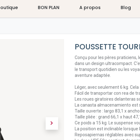
Boutique
BON PLAN
A propos
Blog
POUSSETTE TOURI
Conçu pour les pères praticiens,
dans un design ultracompact. C'es
le transport quotidien ou les vo
aventure adaptée.
Léger, avec seulement 6 kg. Cel
Fácil de transportar con rea de t
Les roues giratoires delanteras son
La canasta almacenamiento est sp
Taille ouverte : largo 83,1 x ancho
Taille pliée : grand 66,1 x haut 47,
Ce poids a 15 kg. Le suspense vo
La position est inclinable lorsqu
Reposapiernas réglables avec sup